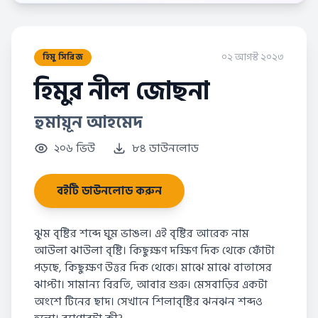
০২ আগস্ট ২০২৩
হিমু সিরিজ
হিমুর নীল জোছনা
হুমায়ূন আহমেদ
২০৬ ভিউ
৮৪ ডাউনলোড
বইটি ডাউনলোড করুন
ঝুম বৃষ্টির শব্দে ঘুম ভাঙল। এই বৃষ্টির আরেক নাম
আউলা ঝাউলা বৃষ্টি। কিছুক্ষণ দক্ষিণ দিক থেকে ফোঁটা
পড়ছে, কিছুক্ষণ উত্তর দিক থেকে। মাঝে মাঝে বাতাসের
ঝাপ্টা। সামান্য বিরতি, আবার শুরু। মেসবাড়ির একটা
অংশে টিনের ছাদ। সেখানে শিলাবৃষ্টির ঝনঝন শব্দও