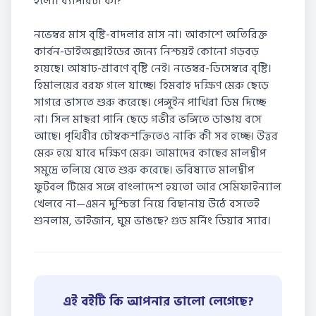
হলো। ব্যাপারটা কী?
নভেম্বর মাস বৃষ্টি-বাদলার মাস না। আকাশে অতিরিক্ত
কার্বন-ডাইঅক্সাইডের জন্যে নিশ্চয়ই কোনো গড়বড়
হয়েছে। আষাঢ়-শ্রাবণে বৃষ্টি নেই। নভেম্বর-ডিসেম্বরে বৃষ্টি।
হিমালয়ের বরফ গলে যাচ্ছে। হিমবাহ দক্ষিণ মেরু ছেড়ে
সাগরে ভাসতে শুরু করেছে। পেঙ্গুইন পাখিরা ডিম দিচ্ছে
না। সিল মাছরা পানি ছেড়ে গভীর ভঙ্গিতে ডাঙায় বসে
আছে। পৃথিবীর চৌম্বকশক্তিতেও নাকি কী সব হচ্ছে। উত্তর
মেরু হয়ে যাবে দক্ষিণ মেরু। আমাদের কাছের মালদ্বীপ
সমুদ্রে তলিয়ে যেতে শুরু করেছে। ভবিষ্যতে মালদ্বীপ
ফুটবল টিমের সঙ্গে বাংলাদেশ হয়তো আর সেমিফাইন্যাল
খেলবে না—এমন দুশ্চিন্তা নিয়ে বিছানায় উঠে বসতেই
শুনলাম, ভাইজান, ঘুম ভাঙছে? গুড মর্নিং ডিয়ার স্যার।
এই বইটি কি আপনার ভালো লেগেছে?