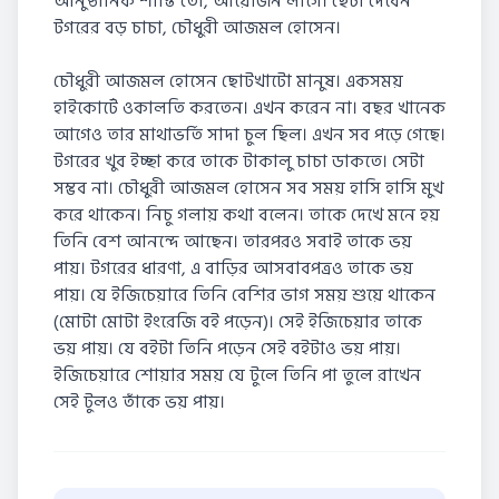
আনুষ্ঠানিক শাস্তি তো, আয়োজন লাগে। ছেচা দেবেন
টগরের বড় চাচা, চৌধুরী আজমল হোসেন।
চৌধুরী আজমল হোসেন ছোটখাটো মানুষ। একসময়
হাইকোর্টে ওকালতি করতেন। এখন করেন না। বছর খানেক
আগেও তার মাথাভর্তি সাদা চুল ছিল। এখন সব পড়ে গেছে।
টগরের খুব ইচ্ছা করে তাকে টাকালু চাচা ডাকতে। সেটা
সম্ভব না। চৌধুরী আজমল হোসেন সব সময় হাসি হাসি মুখ
করে থাকেন। নিচু গলায় কথা বলেন। তাকে দেখে মনে হয়
তিনি বেশ আনন্দে আছেন। তারপরও সবাই তাকে ভয়
পায়। টগরের ধারণা, এ বাড়ির আসবাবপত্রও তাকে ভয়
পায়। যে ইজিচেয়ারে তিনি বেশির ভাগ সময় শুয়ে থাকেন
(মোটা মোটা ইংরেজি বই পড়েন)। সেই ইজিচেয়ার তাকে
ভয় পায়। যে বইটা তিনি পড়েন সেই বইটাও ভয় পায়।
ইজিচেয়ারে শোয়ার সময় যে টুলে তিনি পা তুলে রাখেন
সেই টুলও তাঁকে ভয় পায়।