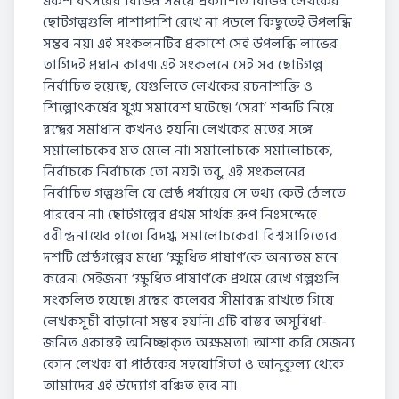
একশ বৎসরের বিভিন্ন সময়ে প্রকাশিত বিভিন্ন লেখকের
ছোটগল্পগুলি পাশাপাশি রেখে না পড়লে কিছুতেই উপলব্ধি
সম্ভব নয়৷ এই সংকলনটির প্রকাশে সেই উপলব্ধি লাভের
তাগিদই প্রধান কারণ৷ এই সংকলনে সেই সব ছোটগল্প
নির্বাচিত হয়েছে, যেগুলিতে লেখকের রচনাশক্তি ও
শিল্পোৎকর্ষের যুগ্ম সমাবেশ ঘটেছে৷ ‘সেরা’ শব্দটি নিয়ে
দ্বন্দ্বের সমাধান কখনও হয়নি৷ লেখকের মতের সঙ্গে
সমালোচকের মত মেলে না৷ সমালোচকে সমালোচকে,
নির্বাচকে নির্বাচকে তো নয়ই৷ তবু, এই সংকলনের
নির্বাচিত গল্পগুলি যে শ্রেষ্ঠ পর্যায়ের সে তথ্য কেউ ঠেলতে
পারবেন না৷ ছোটগল্পের প্রথম সার্থক রূপ নিঃসন্দেহে
রবীন্দ্রনাথের হাতে৷ বিদগ্ধ সমালোচকেরা বিশ্বসাহিত্যের
দশটি শ্রেষ্ঠগল্পের মধ্যে ‘ক্ষুধিত পাষাণ’কে অন্যতম মনে
করেন৷ সেইজন্য ‘ক্ষুধিত পাষাণ’কে প্রথমে রেখে গল্পগুলি
সংকলিত হয়েছে৷ গ্রন্থের কলেবর সীমাবদ্ধ রাখতে গিয়ে
লেখকসূচী বাড়ানো সম্ভব হয়নি৷ এটি বাস্তব অসুবিধা-
জনিত একান্তই অনিচ্ছাকৃত অক্ষমতা৷ আশা করি সেজন্য
কোন লেখক বা পাঠকের সহযোগিতা ও আনুকূল্য থেকে
আমাদের এই উদ্যোগ বঞ্চিত হবে না৷