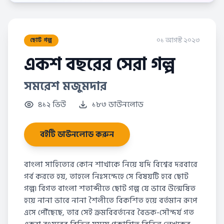
০১ আগস্ট ২০২৩
ছোট গল্প
একশ বছরের সেরা গল্প
সমরেশ মজুমদার
৪১২ ভিউ
১৮৩ ডাউনলোড
বইটি ডাউনলোড করুন
বাংলা সাহিত্যের কোন শাখাকে নিয়ে যদি বিশ্বের দরবারে
গর্ব করতে হয়, তাহলে নিঃসন্দেহে সে বিষয়টি হবে ছোট
গল্প৷ বিগত বাংলা শতাব্দীতে ছোট গল্প যে ভাবে উন্মেষিত
হয়ে নানা ভাবে নানা শৈলীতে বিকশিত হয়ে বর্তমান রূপে
এসে পৌঁছেছে, তার সেই ক্রমবিবর্তনের বৈভক-সৌন্দর্য গত