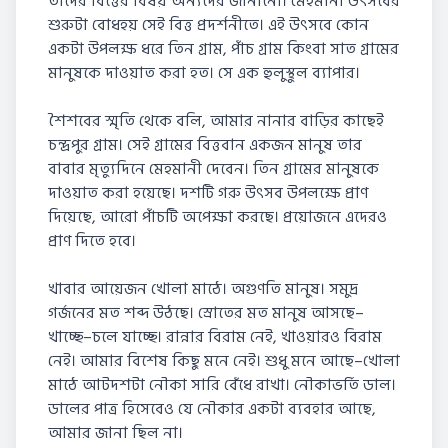
তাদের বিত্তের বিষয় অন্যদের জানানো। মেহমানী উৎসবের
শুরুটা বোধহয় সেই বিত্ত প্রদর্শনীতে। এই উৎসবে কোন
একটা উপলক্ষ ধরে তিন গ্রাম, পাঁচ গ্রাম কিংবা সাত গ্রামের
মানুষকে দাওয়াত করা হত। সে এক হুলুস্থুল ব্যাপার।
শৈশবের স্মৃতি থেকে বলি, আমার নানার বাড়ির কাছেই
চন্দ্রপুর গ্রাম। সেই গ্রামের বিত্তবান একজন মানুষ তার
বাবার মৃত্যুদিনে মেহমানী দেবেন। তিন গ্রামের মানুষকে
দাওয়াত করা হয়েছে। দশটি গরু উৎসব উপলক্ষে প্রাণ
দিয়েছে, আরো পাঁচটি অপেক্ষা করছে। প্রয়োজনে এদেরও
প্রাণ দিতে হবে।
খাবার আয়েজন খোলা মাঠে। অগুণতি মানুষ। সমুদ্র
গর্জনের মত শব্দ উঠছে। স্রোতের মত মানুষ আসছে–
খাচ্ছে–চলে যাচ্ছে। রান্নার বিরাম নেই, খাওয়ারও বিরাম
নেই। আমার বিশেষ কিছু মনে নেই। শুধু মনে আছে–খোলা
মাঠে আটদশটা নৌকা সারি বেঁধে রাখা। নৌকাভর্তি ডাল।
ডালের পাত্র হিসেবেও যে নৌকার একটা ব্যবহার আছে,
আমার জানা ছিল না।