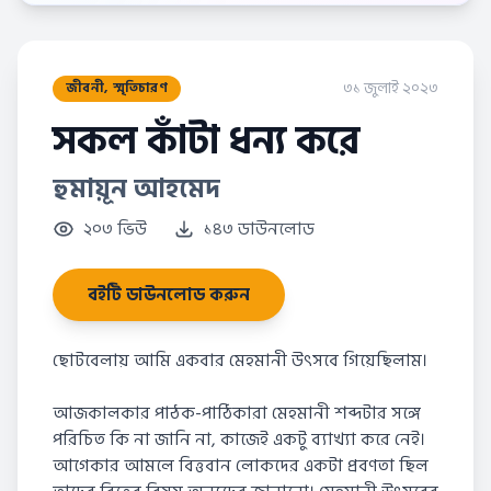
৩১ জুলাই ২০২৩
জীবনী, স্মৃতিচারণ
সকল কাঁটা ধন্য করে
হুমায়ূন আহমেদ
২০৩ ভিউ
১৪৩ ডাউনলোড
বইটি ডাউনলোড করুন
ছোটবেলায় আমি একবার মেহমানী উৎসবে গিয়েছিলাম।
আজকালকার পাঠক-পাঠিকারা মেহমানী শব্দটার সঙ্গে
পরিচিত কি না জানি না, কাজেই একটু ব্যাখ্যা করে নেই।
আগেকার আমলে বিত্তবান লোকদের একটা প্রবণতা ছিল