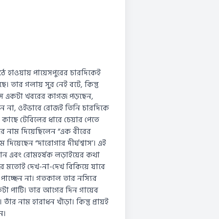
হাওয়ায় পায়েসপুরের চারদিকেই
ছে। তার গলায় সুর নেই বটে, কিন্তু
 বসে একটা খবরের কাগজ পড়ছেন,
ন না, ওইভাবে রোজই তিনি চারদিকে
কাছে টেবিলের ধারে চেয়ার পেতে
ের নাম দিয়েছিলেন “এক বীরের
য়েছেন “দারোগার দীর্ঘশ্বাস’। এই
িযান এবং রোমহর্ষক লড়াইয়ের কথা
 মতোই দেখ-না-দেখ বিকিয়ে যাবে
পাচ্ছেন না। গতকাল তার নস্যির
একটা পাটি। তার আগের দিন গায়েব
ঁর নাম হারাধন খাঁড়া। কিন্তু প্রায়ই
ন।