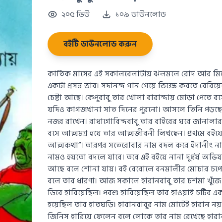
২০৫ ভিউ
১০৯ ডাউনলোড
বইটি ডাউনলোড করুন
কার্তিক মাসের এই সকালবেলাটায় ঝলমলে রোদ আর মিঠে 
একটা প্রসন্ন ভাব। সদানন্দ গান গেয়ে ভিক্ষে করতে বেরিয়ে
চেষ্টা আছে। কেপুবাবু তার খোলা বারান্দায় মোড়া পেতে
যদিও কাগজখানা সাত দিনের পুরনো। আসলে তিনি পড়ছে
নজর রাখেন। রাধাগোবিন্দবাবু তার বাইরের ঘরে জানালার 
বসে আত্মমগ্ন হয়ে তার আত্মজীবনী লিখছেন। প্রথমে বইয়
আত্মকথা”। তারপর সতেরোবার নাম বদল করে ইদানীং নাম দি
নামও হয়তো বদলে যাবে। তবে এই বইয়ে নানা দুর্ধর্ষ অভ
আছে বলে শোনা যায়। বই বেরোলে বনমালীর মোচার চপের
বলে তার ধারণা। আজ সকালে হারানবাবু তার চশমা খুঁজে 
ডিবে হারিয়েছিল। পরশু হারিয়েছিল তার হাওয়াই চটির 
হয়েছিল তার হাতঘড়ি। হারানবাবুর নাম মোটেই হারান নয়। তা
জিনিস হারিয়ে ফেলেন বলে লোকে তার নাম রেখেছে হারা