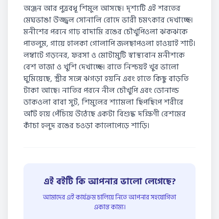
অঞ্জন আর পুত্রবধূ শিমুল আসছে। দৃশ্যটি এই শরতের
মেঘভাঙা উজ্জ্বল সোনালি রোদে ভারী চমৎকার দেখাচ্ছে।
মনীশের পরনে গাঢ় বাদামি রঙের চৌখুপিওলা ঝকঝকে
পাতলুম, গায়ে হালকা গোলাপি জলছাপওলা হাওয়াই শার্ট।
লম্বাটে গড়নের, ফরসা ও মোটামুটি স্বাস্থ্যবান মনীশকে
বেশ তাজা ও খুশি দেখাচ্ছে। রাতে নিশ্চয়ই খুব ভালো
ঘুমিয়েছে, স্ত্রীর সঙ্গে ঝগড়া হয়নি এবং হাতে কিছু বাড়তি
টাকা আছে। নাতির পরনে নীল চৌখুপি এবং ডোনাল্ড
ডাকওলা বাবা সুট, শিমুলের শ্যামলা ছিপছিপে শরীরে
আঁট হয়ে পেঁচিয়ে উঠেছে একটা বিশুদ্ধ দক্ষিণী রেশমের
কাঁচা হলুদ রঙের চওড়া কালোপেড়ে শাড়ি।
এই বইটি কি আপনার ভালো লেগেছে?
আমাদের এই কার্যক্রম চালিয়ে নিতে আপনার সহযোগিতা
একান্ত কাম্য।