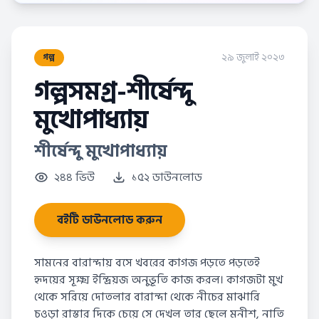
২৯ জুলাই ২০২৩
গল্প
গল্পসমগ্র-শীর্ষেন্দু
মুখোপাধ্যায়
শীর্ষেন্দু মুখোপাধ্যায়
২৪৪ ভিউ
১৫২ ডাউনলোড
বইটি ডাউনলোড করুন
সামনের বারান্দায় বসে খবরের কাগজ পড়তে পড়তেই
হৃদয়ের সূক্ষ্ম ইন্দ্রিয়জ অনুভূতি কাজ করল। কাগজটা মুখ
থেকে সরিয়ে দোতলার বারান্দা থেকে নীচের মাঝারি
চওড়া রাস্তার দিকে চেয়ে সে দেখল তার ছেলে মনীশ, নাতি