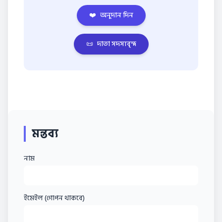
❤️
অনুদান দিন
📜
দাতা সদস্যবৃন্দ
মন্তব্য
নাম
ইমেইল (গোপন থাকবে)