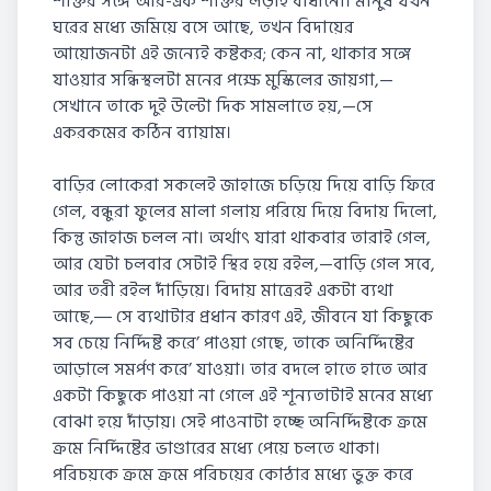
শক্তির সঙ্গে আর-এক শক্তির লড়াই বাধানো। মানুষ যখন
ঘরের মধ্যে জমিয়ে বসে আছে, তখন বিদায়ের
আয়োজনটা এই জন্যেই কষ্টকর; কেন না, থাকার সঙ্গে
যাওয়ার সন্ধিস্থলটা মনের পক্ষে মুস্কিলের জায়গা,—
সেখানে তাকে দুই উল্টো দিক সামলাতে হয়,—সে
একরকমের কঠিন ব্যায়াম।
বাড়ির লোকেরা সকলেই জাহাজে চড়িয়ে দিয়ে বাড়ি ফিরে
গেল, বন্ধুরা ফুলের মালা গলায় পরিয়ে দিয়ে বিদায় দিলো,
কিন্তু জাহাজ চলল না। অর্থাৎ যারা থাকবার তারাই গেল,
আর যেটা চলবার সেটাই স্থির হয়ে রইল,—বাড়ি গেল সবে,
আর তরী রইল দাঁড়িয়ে। বিদায় মাত্রেরই একটা ব্যথা
আছে,― সে ব্যথাটার প্রধান কারণ এই, জীবনে যা কিছুকে
সব চেয়ে নির্দ্দিষ্ট করে’ পাওয়া গেছে, তাকে অনির্দ্দিষ্টের
আড়ালে সমর্পণ করে’ যাওয়া। তার বদলে হাতে হাতে আর
একটা কিছুকে পাওয়া না গেলে এই শূন্যতাটাই মনের মধ্যে
বোঝা হয়ে দাঁড়ায়। সেই পাওনাটা হচ্ছে অনির্দ্দিষ্টকে ক্রমে
ক্রমে নির্দ্দিষ্টের ভাণ্ডারের মধ্যে পেয়ে চলতে থাকা।
পরিচয়কে ক্রমে ক্রমে পরিচয়ের কোঠার মধ্যে ভুক্ত করে