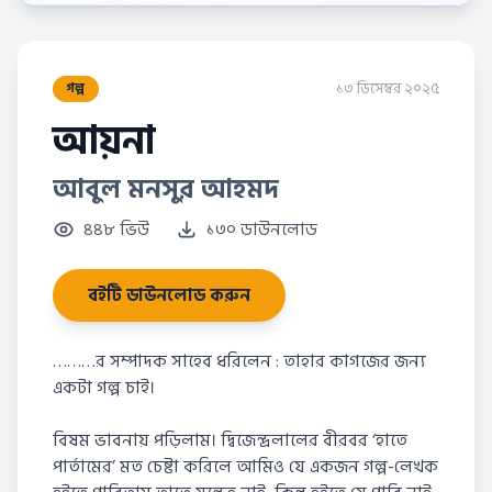
১৩ ডিসেম্বর ২০২৫
গল্প
আয়না
আবুল মনসুর আহমদ
৪৪৮ ভিউ
১৩০ ডাউনলোড
বইটি ডাউনলোড করুন
………র সম্পাদক সাহেব ধরিলেন : তাহার কাগজের জন্য
একটা গল্প চাই।
বিষম ভাবনায় পড়িলাম। দ্বিজেন্দ্রলালের বীরবর ‘হাতে
পার্তামের’ মত চেষ্টা করিলে আমিও যে একজন গল্প-লেখক