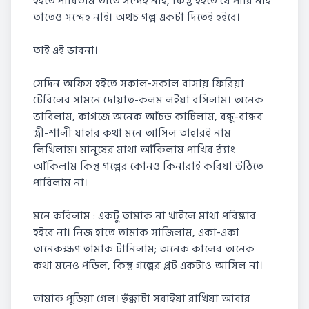
হইতে পারিতাম তাতে সন্দেহ নাই, কিন্তু হইতে যে পারি নাই
তাতেও সন্দেহ নাই। অথচ গল্প একটা দিতেই হইবে।
তাই এই ভাবনা।
সেদিন অফিস হইতে সকাল-সকাল বাসায় ফিরিয়া
টেবিলের সামনে দোয়াত-কলম লইয়া বসিলাম। অনেক
ভাবিলাম, কাগজে অনেক আঁচড় কাটিলাম, বন্ধু-বান্ধব
স্ত্রী-শালী যাহার কথা মনে আসিল তাহারই নাম
লিখিলাম। মানুষের মাথা আঁকিলাম পাখির ঠ্যাং
আঁকিলাম কিন্তু গল্পের কোনও কিনারাই করিয়া উঠিতে
পারিলাম না।
মনে করিলাম : একটু তামাক না খাইলে মাথা পরিষ্কার
হইবে না। নিজ হাতে তামাক সাজিলাম, একা-একা
অনেকক্ষণ তামাক টানিলাম; অনেক কালের অনেক
কথা মনেও পড়িল, কিন্তু গল্পের প্লট একটাও আসিল না।
তামাক পুড়িয়া গেল। হুঁক্কাটা সরাইয়া রাখিয়া আবার