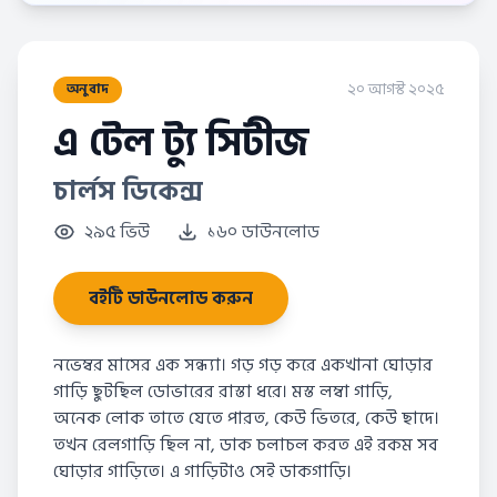
২০ আগস্ট ২০২৫
অনুবাদ
এ টেল ট্যু সিটীজ
চার্লস ডিকেন্স
২৯৫ ভিউ
১৬০ ডাউনলোড
বইটি ডাউনলোড করুন
নভেম্বর মাসের এক সন্ধ্যা। গড় গড় করে একখানা ঘোড়ার
গাড়ি ছুটছিল ডোভারের রাস্তা ধরে। মস্ত লম্বা গাড়ি,
অনেক লোক তাতে যেতে পারত, কেউ ভিতরে, কেউ ছাদে।
তখন রেলগাড়ি ছিল না, ডাক চলাচল করত এই রকম সব
ঘোড়ার গাড়িতে। এ গাড়িটাও সেই ডাকগাড়ি।