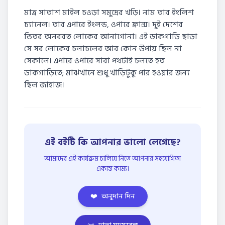
মাত্র সাতাশ মাইল চওড়া সমুদ্রের খড়ি। নাম তার ইংলিশ
চ্যানেল। তার এপারে ইংলন্ড, ওপারে ফ্রান্স। দুই দেশের
ভিতর অনবরত লোকের আনাগোনা। এই ডাকগাড়ি ছাড়া
সে সব লোকের চলাচলের আর কোন উপায় ছিল না
সেকালে। এপারে ওপারে সারা পথটাই চলতে হত
ডাকগাড়িতে; মাঝখানে শুধু খাড়িটুকু পার হওয়ার জন্য
ছিল জাহাজ।
এই বইটি কি আপনার ভালো লেগেছে?
আমাদের এই কার্যক্রম চালিয়ে নিতে আপনার সহযোগিতা
একান্ত কাম্য।
❤️
অনুদান দিন