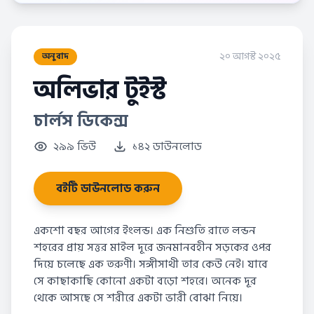
২০ আগস্ট ২০২৫
অনুবাদ
অলিভার টুইস্ট
চার্লস ডিকেন্স
২৯৯ ভিউ
১৪২ ডাউনলোড
বইটি ডাউনলোড করুন
একশো বছর আগের ইংলন্ড। এক নিশুতি রাতে লন্ডন
শহরের প্রায় সত্তর মাইল দূরে জনমানবহীন সড়কের ওপর
দিয়ে চলেছে এক তরুণী। সঙ্গীসাথী তার কেউ নেই। যাবে
সে কাছাকাছি কোনো একটা বড়ো শহরে। অনেক দূর
থেকে আসছে সে শরীরে একটা ভারী বোঝা নিয়ে।