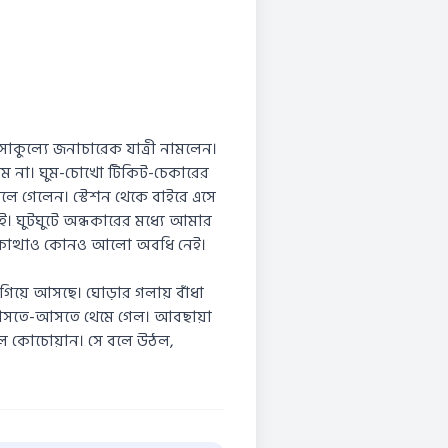
 সাকুল্যে জনাচারেক যাত্রী নামলেন।
লাম না। ঘুম-চোখো টিকিট-চেকারের
চলে গেলেন। স্টেশন থেকে বাইরে এসে
। ঘুটঘুটে অন্ধকারের মধ্যে আমার
াড়া কোত্থাও কোনও আলো অবধি নেই।
গিয়ে আসছে। ঘোড়ার গলায় বাঁধা
 আসতে-আসতে থেমে গেল। আবছায়া
ল কোচোয়ান। সে বলে উঠল,