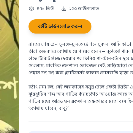
৪৭১ ভিউ
২০৫ ডাউনলোড
বইটি ডাউনলোড করুন
রাতের শেষ ট্রেন ঢুলতে-ঢুলতে স্টেশনে ঢুকল। আমি ছাড়া
তাঁরা অন্ধকারে কোথায় যে গায়েব হলেন— বুঝতেই পার
হাতে টিকিট গুঁজে দেওয়ার পর তিনিও পা-টেনে-টেনে দূরে 
দেখলাম, চারদিক শুনশান। লোকজন নেই, গাড়িঘোড়া নেই
পেছনে দপ্‌-দপ্‌-করা প্ল্যাটফর্মের লালচে গ্যাসবাতি ছ
হঠাৎ মনে হল, সেই অন্ধকারের সমুদ্র ঠেলে একটা টমটম এ
ঝুমঝুমির শব্দ আর গাড়ির ক্যাঁচকোঁচ আওয়াজ কাছে
গাড়ির মধ্যে আরও ঘন একতাল অন্ধকারের মতো বসে ছি
‘কোথায় যাবেন, বাবু?’